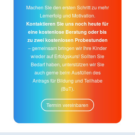
Machen Sie den ersten Schritt zu mehr
Lernerfolg und Motivation.
Kontaktieren Sie uns noch heute für
eine kostenlose Beratung oder bis
zu zwei kostenlosen Probestunden
– gemeinsam bringen wir Ihre Kinder
wieder auf Erfolgskurs! Sollten Sie
Bedarf haben, unterstützen wir Sie
auch gerne beim Ausfüllen des
Antrags für Bildung und Teilhabe
(BuT).
Termin vereinbaren